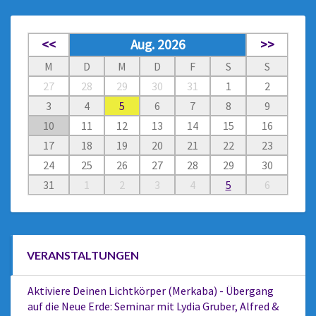
<<
Aug. 2026
>>
M
D
M
D
F
S
S
27
28
29
30
31
1
2
3
4
5
6
7
8
9
10
11
12
13
14
15
16
17
18
19
20
21
22
23
24
25
26
27
28
29
30
31
1
2
3
4
5
6
VERANSTALTUNGEN
Aktiviere Deinen Lichtkörper (Merkaba) - Übergang
auf die Neue Erde: Seminar mit Lydia Gruber, Alfred &