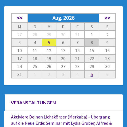
<<
Aug. 2026
>>
M
D
M
D
F
S
S
27
28
29
30
31
1
2
3
4
5
6
7
8
9
10
11
12
13
14
15
16
17
18
19
20
21
22
23
24
25
26
27
28
29
30
31
1
2
3
4
5
6
VERANSTALTUNGEN
Aktiviere Deinen Lichtkörper (Merkaba) - Übergang
auf die Neue Erde: Seminar mit Lydia Gruber, Alfred &