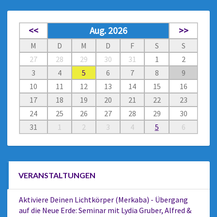
<<
Aug. 2026
>>
M
D
M
D
F
S
S
27
28
29
30
31
1
2
3
4
5
6
7
8
9
10
11
12
13
14
15
16
17
18
19
20
21
22
23
24
25
26
27
28
29
30
31
1
2
3
4
5
6
VERANSTALTUNGEN
Aktiviere Deinen Lichtkörper (Merkaba) - Übergang
auf die Neue Erde: Seminar mit Lydia Gruber, Alfred &