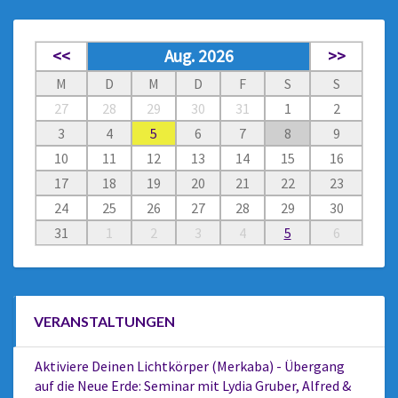
<<
Aug. 2026
>>
M
D
M
D
F
S
S
27
28
29
30
31
1
2
3
4
5
6
7
8
9
10
11
12
13
14
15
16
17
18
19
20
21
22
23
24
25
26
27
28
29
30
31
1
2
3
4
5
6
VERANSTALTUNGEN
Aktiviere Deinen Lichtkörper (Merkaba) - Übergang
auf die Neue Erde: Seminar mit Lydia Gruber, Alfred &