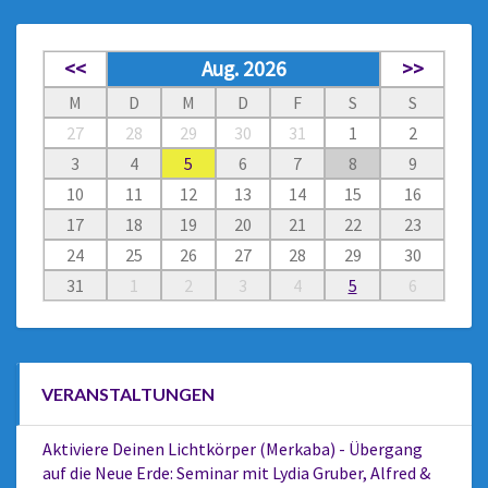
<<
Aug. 2026
>>
M
D
M
D
F
S
S
27
28
29
30
31
1
2
3
4
5
6
7
8
9
10
11
12
13
14
15
16
17
18
19
20
21
22
23
24
25
26
27
28
29
30
31
1
2
3
4
5
6
VERANSTALTUNGEN
Aktiviere Deinen Lichtkörper (Merkaba) - Übergang
auf die Neue Erde: Seminar mit Lydia Gruber, Alfred &