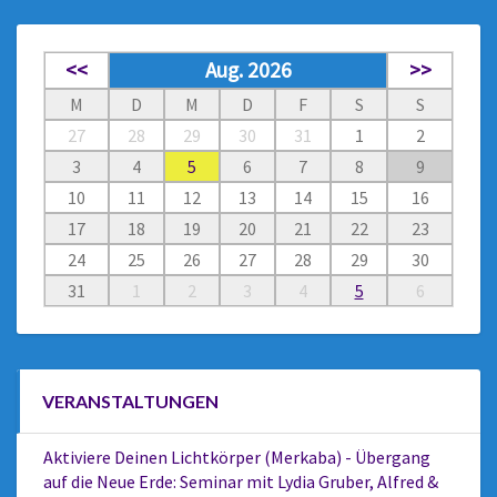
<<
Aug. 2026
>>
M
D
M
D
F
S
S
27
28
29
30
31
1
2
3
4
5
6
7
8
9
10
11
12
13
14
15
16
17
18
19
20
21
22
23
24
25
26
27
28
29
30
31
1
2
3
4
5
6
VERANSTALTUNGEN
Aktiviere Deinen Lichtkörper (Merkaba) - Übergang
auf die Neue Erde: Seminar mit Lydia Gruber, Alfred &