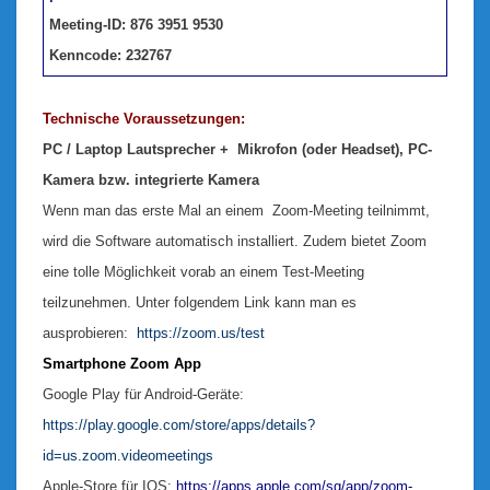
Meeting-ID: 876 3951 9530
Kenncode: 232767
Technische Voraussetzungen:
PC / Laptop Lautsprecher + Mikrofon (oder Headset), PC-
Kamera bzw. integrierte Kamera
Wenn man das erste Mal an einem Zoom-Meeting teilnimmt,
wird die Software automatisch installiert. Zudem bietet Zoom
eine tolle Möglichkeit vorab an einem Test-Meeting
teilzunehmen. Unter folgendem Link kann man es
ausprobieren:
https://zoom.us/test
Smartphone Zoom App
Google Play für Android-Geräte:
https://play.google.com/store/apps/details?
id=us.zoom.videomeetings
Apple-Store für IOS:
https://apps.apple.com/sg/app/zoom-