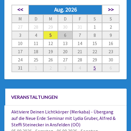
<<
Aug. 2026
>>
M
D
M
D
F
S
S
27
28
29
30
31
1
2
3
4
5
6
7
8
9
10
11
12
13
14
15
16
17
18
19
20
21
22
23
24
25
26
27
28
29
30
31
1
2
3
4
5
6
VERANSTALTUNGEN
Aktiviere Deinen Lichtkörper (Merkaba) - Übergang
auf die Neue Erde: Seminar mit Lydia Gruber, Alfred &
Steffi Steinecker in Ansfelden (OÖ)