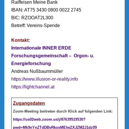
Raiffeisen Meine Bank
IBAN: AT75 3430 0800 0022 2745
BIC: RZOOAT2L300
Betreff: Vereins-Spende
Kontakt:
Internationale INNER ERDE
Forschungsgemeinschaft – Orgon- u.
Energieforschung
Andreas Nußbaummüller
https://www.illusion-or-reality.info
https://lightchannel.at
Zugangsdaten
Zoom-Meeting beitreten durch Klick auf folgenden Link:
https://us02web.zoom.us/j/87639519530?
pwd=Mk9nYnZTdDBvRkoxMElwZXJZM2J1dz09