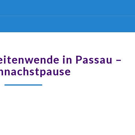
eitenwende in Passau –
hnachstpause