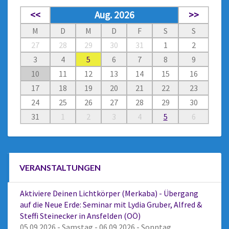
<<
Aug. 2026
>>
M
D
M
D
F
S
S
27
28
29
30
31
1
2
3
4
5
6
7
8
9
10
11
12
13
14
15
16
17
18
19
20
21
22
23
24
25
26
27
28
29
30
31
1
2
3
4
5
6
VERANSTALTUNGEN
Aktiviere Deinen Lichtkörper (Merkaba) - Übergang
auf die Neue Erde: Seminar mit Lydia Gruber, Alfred &
Steffi Steinecker in Ansfelden (OÖ)
05.09.2026 - Samstag - 06.09.2026 - Sonntag