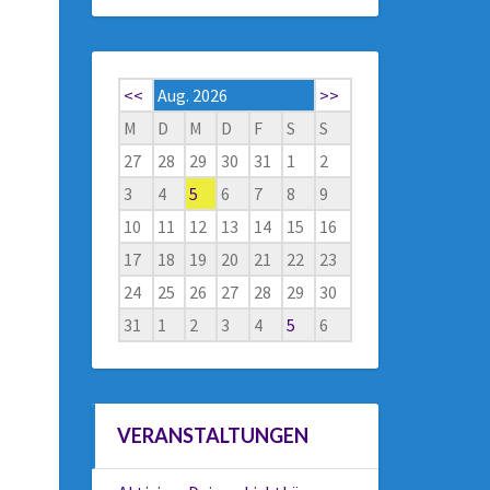
<<
Aug. 2026
>>
M
D
M
D
F
S
S
27
28
29
30
31
1
2
3
4
5
6
7
8
9
10
11
12
13
14
15
16
17
18
19
20
21
22
23
24
25
26
27
28
29
30
31
1
2
3
4
5
6
VERANSTALTUNGEN