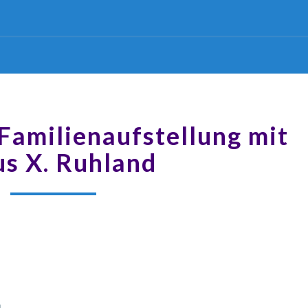
SCHAMANISCHE
Familienaufstellung mit
FAMILIENAUFSTELLUNG
MIT
us X. Ruhland
KLAUS
X.
RUHLAND