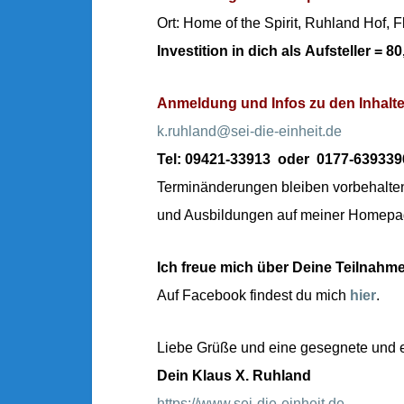
Ort: Home of the Spirit, Ruhland Hof,
Investition in dich als Aufsteller = 80
Anmeldung und Infos zu den Inhalt
k.ruhland@sei-die-einheit.de
Tel: 09421-33913 oder 0177-639339
Terminänderungen bleiben vorbehalten
und Ausbildungen auf meiner Homepa
Ich freue mich über Deine Teilnahme
Auf Facebook findest du mich
hier
.
Liebe Grüße und eine gesegnete und er
Dein Klaus X. Ruhland
https://www.sei-die-einheit.de