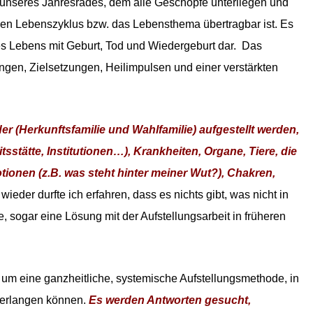
 unseres Jahresrades, dem alle Geschöpfe unterliegen und
llen Lebenszyklus bzw. das Lebensthema übertragbar ist. Es
es Lebens mit Geburt, Tod und Wiedergeburt dar. Das
ngen, Zielsetzungen, Heilimpulsen und einer verstärkten
er (Herkunftsfamilie und Wahlfamilie) aufgestellt werden,
stätte, Institutionen…), Krankheiten, Organe, Tiere, die
ionen (z.B. was steht hinter meiner Wut?), Chakren,
ieder durfte ich erfahren, dass es nichts gibt, was nicht in
e, sogar eine Lösung mit der Aufstellungsarbeit in früheren
 um eine ganzheitliche, systemische Aufstellungsmethode, in
t erlangen können.
Es werden Antworten gesucht,