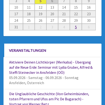
3
4
5
6
7
8
9
10
11
12
13
14
15
16
17
18
19
20
21
22
23
24
25
26
27
28
29
30
31
1
2
3
4
5
6
VERANSTALTUNGEN
Aktiviere Deinen Lichtkörper (Merkaba) - Übergang
auf die Neue Erde: Seminar mit Lydia Gruber, Alfred &
Steffi Steinecker in Ansfelden (OÖ)
05.09.2026 - Samstag - 06.09.2026 - Sonntag
Ansfelden, Österreich
Die Unglaubliche Geschichte (Von Geheimbünden,
toten Pfarrern und Ufos am Pic De Bugarach) -
Vortrag von Werner Betz