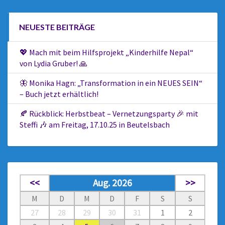
NEUESTE BEITRÄGE
💖 Mach mit beim Hilfsprojekt „Kinderhilfe Nepal“
von Lydia Gruber! 🙏
🦋 Monika Hagn: „Transformation in ein NEUES SEIN“
– Buch jetzt erhältlich!
🍂 Rückblick: Herbstbeat – Vernetzungsparty 🎉 mit
Steffi 🎶 am Freitag, 17.10.25 in Beutelsbach
<<
Aug. 2026
>>
M
D
M
D
F
S
S
27
28
29
30
31
1
2