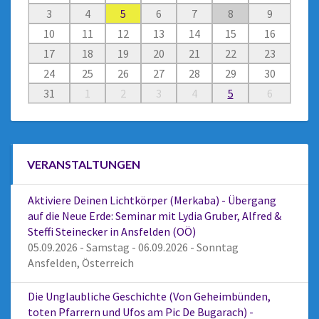
3
4
5
6
7
8
9
10
11
12
13
14
15
16
17
18
19
20
21
22
23
24
25
26
27
28
29
30
31
1
2
3
4
5
6
VERANSTALTUNGEN
Aktiviere Deinen Lichtkörper (Merkaba) - Übergang
auf die Neue Erde: Seminar mit Lydia Gruber, Alfred &
Steffi Steinecker in Ansfelden (OÖ)
05.09.2026 - Samstag - 06.09.2026 - Sonntag
Ansfelden, Österreich
Die Unglaubliche Geschichte (Von Geheimbünden,
toten Pfarrern und Ufos am Pic De Bugarach) -