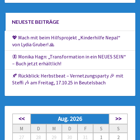
NEUESTE BEITRÄGE
💖 Mach mit beim Hilfsprojekt „Kinderhilfe Nepal“
von Lydia Gruber! 🙏
🦋 Monika Hagn: „Transformation in ein NEUES SEIN“
– Buch jetzt erhältlich!
🍂 Rückblick: Herbstbeat – Vernetzungsparty 🎉 mit
Steffi 🎶 am Freitag, 17.10.25 in Beutelsbach
<<
Aug. 2026
>>
M
D
M
D
F
S
S
27
28
29
30
31
1
2