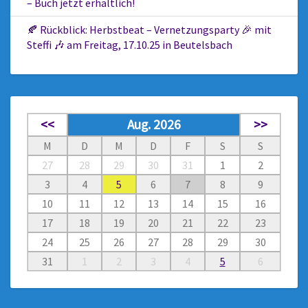
– Buch jetzt erhältlich!
🍂 Rückblick: Herbstbeat – Vernetzungsparty 🎉 mit
Steffi 🎶 am Freitag, 17.10.25 in Beutelsbach
<<
Aug. 2026
>>
M
D
M
D
F
S
S
27
28
29
30
31
1
2
3
4
5
6
7
8
9
10
11
12
13
14
15
16
17
18
19
20
21
22
23
24
25
26
27
28
29
30
31
1
2
3
4
5
6