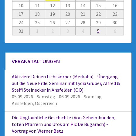
10
11
12
13
14
15
16
17
18
19
20
21
22
23
24
25
26
27
28
29
30
31
1
2
3
4
5
6
VERANSTALTUNGEN
Aktiviere Deinen Lichtkörper (Merkaba) - Übergang
auf die Neue Erde: Seminar mit Lydia Gruber, Alfred &
Steffi Steinecker in Ansfelden (OÖ)
05.09.2026 - Samstag - 06.09.2026 - Sonntag
Ansfelden, Österreich
Die Unglaubliche Geschichte (Von Geheimbünden,
toten Pfarrern und Ufos am Pic De Bugarach) -
Vortrag von Werner Betz