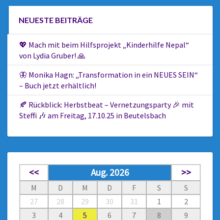
NEUESTE BEITRÄGE
💖 Mach mit beim Hilfsprojekt „Kinderhilfe Nepal“
von Lydia Gruber! 🙏
🦋 Monika Hagn: „Transformation in ein NEUES SEIN“
– Buch jetzt erhältlich!
🍂 Rückblick: Herbstbeat – Vernetzungsparty 🎉 mit
Steffi 🎶 am Freitag, 17.10.25 in Beutelsbach
<<
Aug. 2026
>>
M
D
M
D
F
S
S
27
28
29
30
31
1
2
3
4
5
6
7
8
9