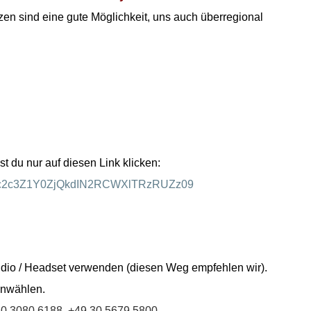
en sind eine gute Möglichkeit, uns auch überregional
 du nur auf diesen Link klicken:
=ZEc2c3Z1Y0ZjQkdIN2RCWXlTRzRUZz09
dio / Headset verwenden (diesen Weg empfehlen wir).
einwählen.
30 3080 6188,
+49 30 5679 5800