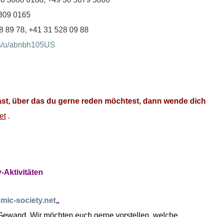
309 0165
8 89 78,
+41 31 528 09 88
us/u/abnbh105US
t, über das du gerne reden möchtest, dann wende dich
et
.
-Aktivitäten
ic-society.net
„
Gewand. Wir möchten euch gerne vorstellen, welche