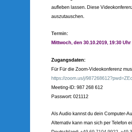
aufleben lassen. Diese Videokonferenz
auszutauschen.
Termin:
Mittwoch, den 30.10.2019, 19:30
Uhr
Zugangsdaten:
Für Für die Zoom-Videokonferenz musst
https://zoom.us/j/987268612?pwd
Meeting-ID: 987 268 612
Passwort: 021112
Als Audio kannst du dein Computer-Au
Alternativ kann man sich per Telefon 
Deutschland:
+49 69 7104 9922,
+49 