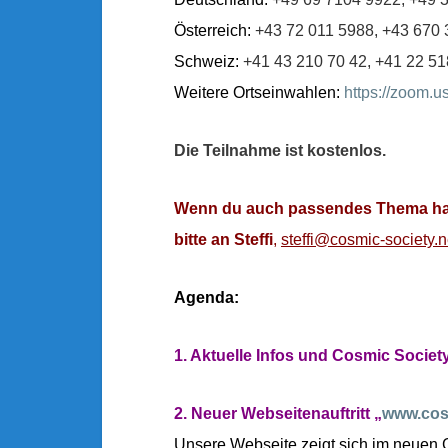
Österreich:
+43 72 011 5988,
+43 670 
Schweiz:
+41 43 210 70 42,
+41 22 51
Weitere Ortseinwahlen:
https://zoom.
Die Teilnahme ist kostenlos.
Wenn du auch passendes Thema has
bitte an Steffi
,
steffi@cosmic-society.n
Agenda:
1. Aktuelle Infos und Cosmic Society
2. Neuer Webseitenauftritt „
www.cosm
Unsere Webseite zeigt sich im neuen 