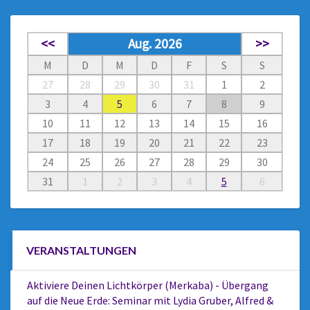
<<
Aug. 2026
>>
M
D
M
D
F
S
S
27
28
29
30
31
1
2
3
4
5
6
7
8
9
10
11
12
13
14
15
16
17
18
19
20
21
22
23
24
25
26
27
28
29
30
31
1
2
3
4
5
6
VERANSTALTUNGEN
Aktiviere Deinen Lichtkörper (Merkaba) - Übergang
auf die Neue Erde: Seminar mit Lydia Gruber, Alfred &