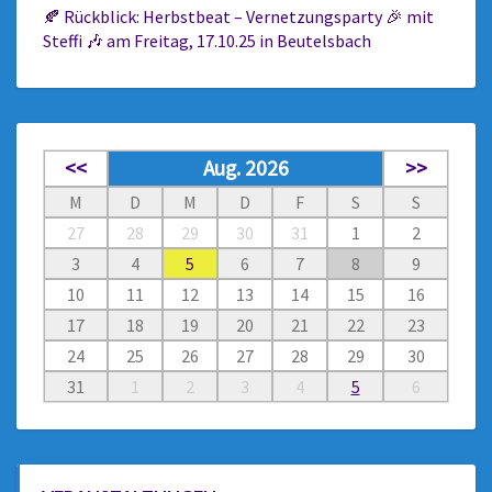
🍂 Rückblick: Herbstbeat – Vernetzungsparty 🎉 mit
Steffi 🎶 am Freitag, 17.10.25 in Beutelsbach
<<
Aug. 2026
>>
M
D
M
D
F
S
S
27
28
29
30
31
1
2
3
4
5
6
7
8
9
10
11
12
13
14
15
16
17
18
19
20
21
22
23
24
25
26
27
28
29
30
31
1
2
3
4
5
6