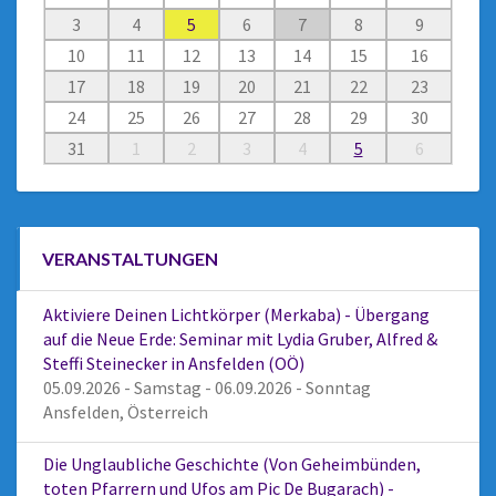
3
4
5
6
7
8
9
10
11
12
13
14
15
16
17
18
19
20
21
22
23
24
25
26
27
28
29
30
31
1
2
3
4
5
6
VERANSTALTUNGEN
Aktiviere Deinen Lichtkörper (Merkaba) - Übergang
auf die Neue Erde: Seminar mit Lydia Gruber, Alfred &
Steffi Steinecker in Ansfelden (OÖ)
05.09.2026 - Samstag - 06.09.2026 - Sonntag
Ansfelden, Österreich
Die Unglaubliche Geschichte (Von Geheimbünden,
toten Pfarrern und Ufos am Pic De Bugarach) -