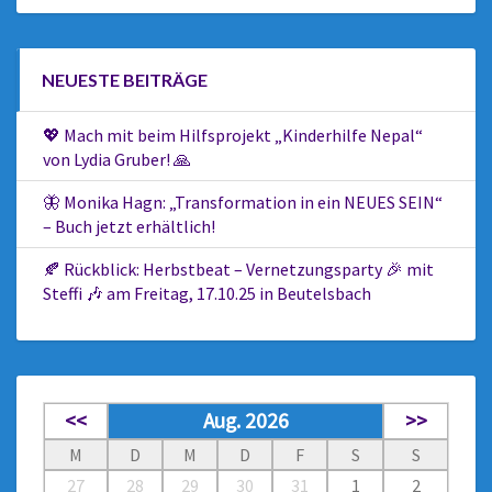
NEUESTE BEITRÄGE
💖 Mach mit beim Hilfsprojekt „Kinderhilfe Nepal“
von Lydia Gruber! 🙏
🦋 Monika Hagn: „Transformation in ein NEUES SEIN“
– Buch jetzt erhältlich!
🍂 Rückblick: Herbstbeat – Vernetzungsparty 🎉 mit
Steffi 🎶 am Freitag, 17.10.25 in Beutelsbach
<<
Aug. 2026
>>
M
D
M
D
F
S
S
27
28
29
30
31
1
2