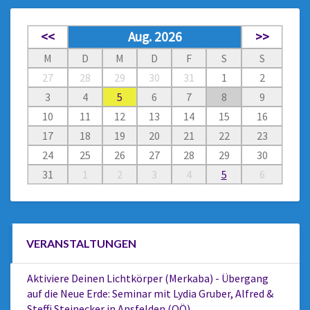
<<
Aug. 2026
>>
M
D
M
D
F
S
S
27
28
29
30
31
1
2
3
4
5
6
7
8
9
10
11
12
13
14
15
16
17
18
19
20
21
22
23
24
25
26
27
28
29
30
31
1
2
3
4
5
6
VERANSTALTUNGEN
Aktiviere Deinen Lichtkörper (Merkaba) - Übergang
auf die Neue Erde: Seminar mit Lydia Gruber, Alfred &
Steffi Steinecker in Ansfelden (OÖ)