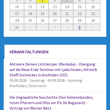
10
11
12
13
14
15
16
17
18
19
20
21
22
23
24
25
26
27
28
29
30
31
1
2
3
4
5
6
VERANSTALTUNGEN
Aktiviere Deinen Lichtkörper (Merkaba) - Übergang
auf die Neue Erde: Seminar mit Lydia Gruber, Alfred &
Steffi Steinecker in Ansfelden (OÖ)
05.09.2026 - Samstag - 06.09.2026 - Sonntag
Ansfelden, Österreich
Die Unglaubliche Geschichte (Von Geheimbünden,
toten Pfarrern und Ufos am Pic De Bugarach) -
Vortrag von Werner Betz