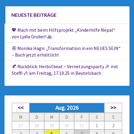
NEUESTE BEITRÄGE
💖 Mach mit beim Hilfsprojekt „Kinderhilfe Nepal“
von Lydia Gruber! 🙏
🦋 Monika Hagn: „Transformation in ein NEUES SEIN“
– Buch jetzt erhältlich!
🍂 Rückblick: Herbstbeat – Vernetzungsparty 🎉 mit
Steffi 🎶 am Freitag, 17.10.25 in Beutelsbach
<<
Aug. 2026
>>
M
D
M
D
F
S
S
27
28
29
30
31
1
2
3
4
5
6
7
8
9